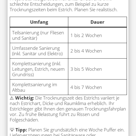
schlechte Entscheidungen, zum Beispiel zu kurze
Trocknungszeiten beim Estrich. Planen Sie realistisch.
Umfang
Dauer
Teilsanierung (nur Fliesen
1 bis 2 Wochen
und Sanitär)
Umfassende Sanierung
2 bis 4 Wochen
(inkl. Sanitär und Elektro)
Komplettsanierung (inkl.
Leitungen, Estrich, neuem
3 bis 5 Wochen
Grundriss)
Komplettsanierung im
4 bis 7 Wochen
Altbau
⚠️
Wichtig:
Die Trocknungszeit des Estrichs variiert je
nach Estrichart, Dicke und Raumklima erheblich. Ihr
Estrichleger gibt Ihnen den genauen Trocknungsfahrplan
vor. Zu frühe Belastung führt zu Rissen und
Folgeschäden.
💡
Tipp:
Planen Sie grundsätzlich eine Woche Puffer ein.
Lieferverzögerungen bei Sanitärware oder