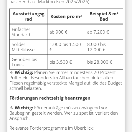
basierend auf Marktpreisen 2025/2026)
Ausstattungsg
Beispiel 8 m²
Kosten pro m²
rad
Bad
Einfacher
ab 900 €
ab 7.200 €
Standard
Solider
1.000 bis 1.500
8.000 bis
Mittelklasse
€
12.000 €
Gehoben bis
bis 3.500 €
bis 28.000 €
Luxus
⚠️
Wichtig:
Planen Sie immer mindestens 20 Prozent
Puffer ein. Besonders im Altbau tauchen hinter alten
Fliesen regelmäßig versteckte Mängel auf, die das Budget
schnell belasten.
Förderungen rechtzeitig beantragen
⚠️
Wichtig:
Förderanträge müssen zwingend vor
Baubeginn gestellt werden. Wer zu spät ist, verliert den
Anspruch.
Relevante Förderprogramme im Überblick: